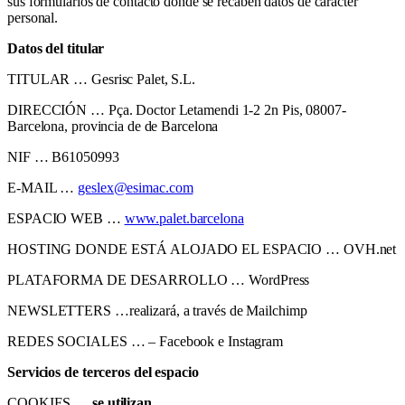
sus formularios de contacto donde se recaben datos de carácter
personal.
Datos del titular
TITULAR … Gesrisc Palet, S.L.
DIRECCIÓN … Pça. Doctor Letamendi 1-2 2n Pis, 08007-
Barcelona, provincia de de Barcelona
NIF … B61050993
E-MAIL …
geslex@esimac.com
ESPACIO WEB …
www.palet.barcelona
HOSTING DONDE ESTÁ ALOJADO EL ESPACIO … OVH.net
PLATAFORMA DE DESARROLLO … WordPress
NEWSLETTERS …realizará, a través de Mailchimp
REDES SOCIALES … – Facebook e Instagram
Servicios de terceros del espacio
COOKIES …
se utilizan