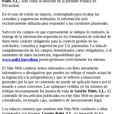
Palet, S.L.
, sólo como se describe en la presente Política de
Privacidad.
En el caso de existir un espacio, contemplado para recabar las
consultas y sugerencias realizadas, la información será
exclusivamente utilizada para responder a las cuestiones planteadas.
Salvo en los campos en que expresamente se indique lo contrario, la
entrega de la información requerida en los formularios de solicitud de
datos tiene carácter obligatorio para la correcta gestión de las
solicitudes, consultas y sugerencias por Ud. planteadas. La falta de
cumplimentación de los campos determinados como obligatorios, o el
suministro de datos incorrectos, imposibilitará que
www.palet.barcelona
pueda gestionar correctamente las mismas.
El Sitio Web contiene textos elaborados con fines meramente
informativos o divulgativos que pueden no reflejar el estado actual de
la legislación o la jurisprudencia y que se refieren a situaciones
generales por lo que su contenido no puede ser aplicado nunca por el
usuario a casos concretos. Las opiniones vertidas en los mismos no
reflejan necesariamente los puntos de vista de
Gesrisc Palet, S.L.
. El
contenido de los artículos publicados en este Sitio Web no puede ser
considerado, en ningún caso, sustitutivo de asesoramiento legal.
Los enlaces externos que contiene este Sitio Web conducen a sitios
gestionados por terceros.
Gesrisc Palet, S.L.
no responde de los